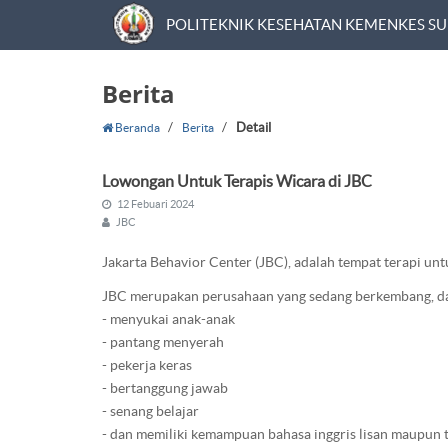
POLITEKNIK KESEHATAN KEMENKES S
Berita
/
/
Detail
Beranda
Berita
Lowongan Untuk Terapis Wicara di JBC
12 Febuari 2024
JBC
Jakarta Behavior Center (JBC), adalah tempat terapi unt
JBC merupakan perusahaan yang sedang berkembang, dan 
- menyukai anak-anak
- ⁠pantang menyerah
- ⁠pekerja keras
- ⁠bertanggung jawab
- ⁠senang belajar
- ⁠dan memiliki kemampuan bahasa inggris lisan maupun 