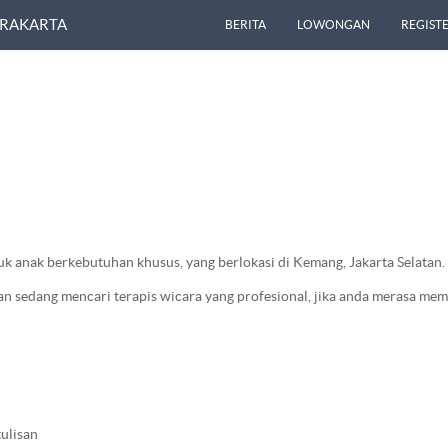
URAKARTA
BERITA
LOWONGAN
REGISTE
uk anak berkebutuhan khusus, yang berlokasi di Kemang, Jakarta Selatan.
sedang mencari terapis wicara yang profesional, jika anda merasa memen
tulisan