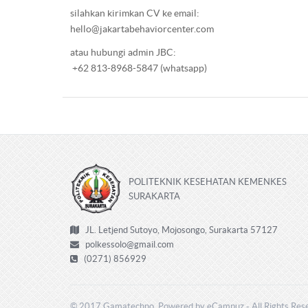
silahkan kirimkan CV ke email:
hello@jakartabehaviorcenter.com
atau hubungi admin JBC:
+62 813-8968-5847 (whatsapp)
POLITEKNIK KESEHATAN KEMENKES
SURAKARTA
JL. Letjend Sutoyo, Mojosongo, Surakarta 57127
polkessolo@gmail.com
(0271) 856929
© 2017 Gamatechno, Powered by eCampuz - All Rights Res