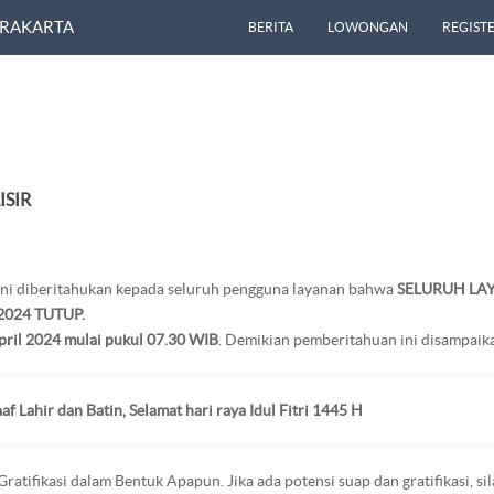
URAKARTA
BERITA
LOWONGAN
REGISTE
SIR
 ini diberitahukan kepada seluruh pengguna layanan bahwa
SELURUH LA
2024 TUTUP.
April 2024 mulai pukul 07.30 WIB
. Demikian pemberitahuan ini disampaika
 Lahir dan Batin, Selamat hari raya Idul Fitri 1445 H
ratifikasi dalam Bentuk Apapun. Jika ada potensi suap dan gratifikasi